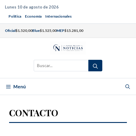
Saltar
Lunes 10 de agosto de 2026
al
Política
Economía
Internacionales
contenido
Oficial
$1.520,00
Blue
$1.525,00
MEP
$15.281,00
Buscar:
Menú
CONTACTO