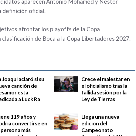
candidatos aparecen Antonio Mohamed y Néstor
efinición oficial.
jetivos afrontar los playoffs de la Copa
 clasificación de Boca a la Copa Libertadores 2027.
a Joaqui aclaró si su
Crece el malestar en
ueva canción de
el oficialismo tras la
esamor está
fallida sesión por la
edicada a Luck Ra
Ley de Tierras
iene 119 años y
Llega una nueva
odría convertirse en
edición del
a persona más
Campeonato