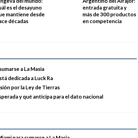
ongeva del mundo:
Argentino del Alfajor:
uál es el desayuno
entrada gratuita y
ue mantiene desde
más de 300 productos
ace décadas
en competencia
sumarse a La Masia
stá dedicada a Luck Ra
esión por la Ley de Tierras
sperada y qué anticipa para el dato nacional
Miami para sumarse a La Masia