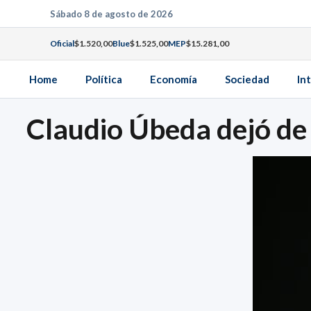
Saltar
Sábado 8 de agosto de 2026
al
Oficial
$1.520,00
Blue
$1.525,00
MEP
$15.281,00
contenido
Home
Política
Economía
Sociedad
In
Claudio Úbeda dejó de 