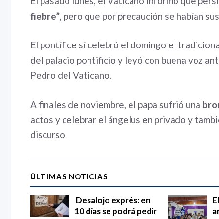
El pasado lunes, el Vaticano informó que pers
fiebre”
, pero que por precaución se habían su
El pontífice sí celebró el domingo el tradicio
del palacio pontificio y leyó con buena voz ant
Pedro del Vaticano.
A finales de noviembre, el papa sufrió una
bro
actos y celebrar el ángelus en privado y tambi
discurso.
ÚLTIMAS NOTICIAS
Desalojo exprés: en
E
10 días se podrá pedir
a