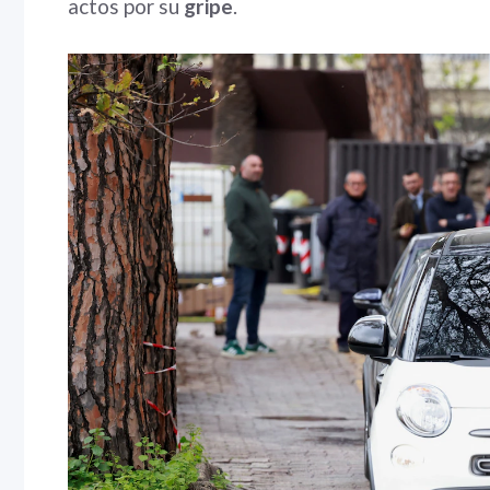
actos por su
gripe
.