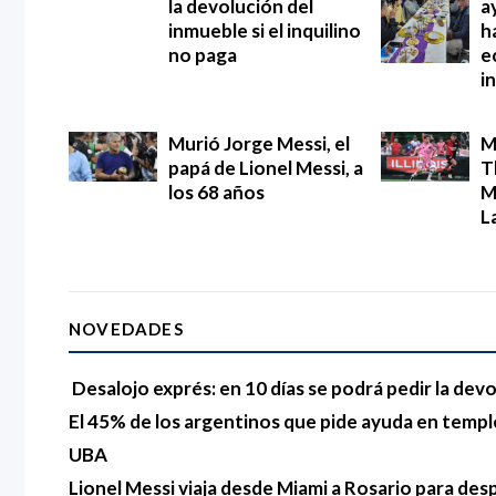
la devolución del
a
inmueble si el inquilino
h
no paga
e
i
Murió Jorge Messi, el
M
papá de Lionel Messi, a
T
los 68 años
M
L
NOVEDADES
Desalojo exprés: en 10 días se podrá pedir la devo
El 45% de los argentinos que pide ayuda en templo
UBA
Lionel Messi viaja desde Miami a Rosario para des