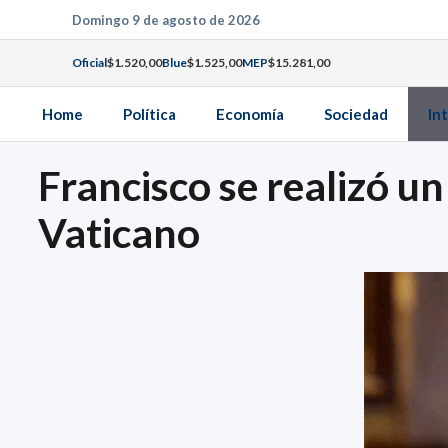
Saltar
Domingo 9 de agosto de 2026
al
Oficial
$1.520,00
Blue
$1.525,00
MEP
$15.281,00
contenido
Home
Política
Economía
Sociedad
In
Francisco se realizó u
Vaticano