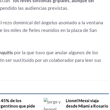
istían
“los leves síntomas gripales, aunque sin
spendido las audiencias previstas.
nal rezo dominical del ángelus asomado a la ventana
e los miles de fieles reunidos en la plaza de San
nquitis
por la que tuvo que anular algunos de los
én ser sustituido por un colaborador para leer sus
l 45% de los
Lionel Messi viaja
rgentinos que pide
desde Miami a Rosario