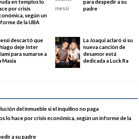
yuda en templos lo
para despedir a su
ace por crisis
padre
conómica, según un
nforme de la UBA
essi descartó que
La Joaqui aclaró si su
hiago deje Inter
nueva canción de
iami para sumarse a
desamor está
a Masia
dedicada a Luck Ra
lución del inmueble si el inquilino no paga
s lo hace por crisis económica, según un informe de la
pedir a su padre