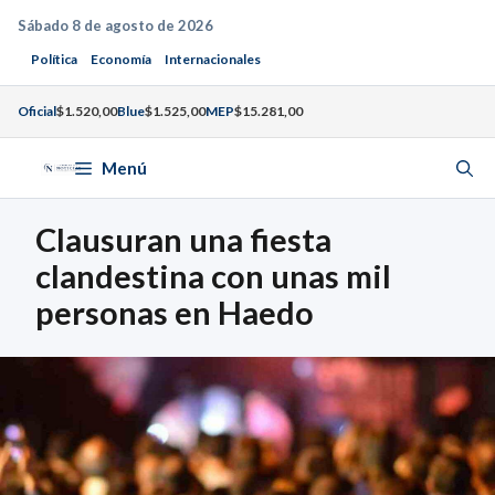
Saltar
Sábado 8 de agosto de 2026
al
Política
Economía
Internacionales
contenido
Oficial
$1.520,00
Blue
$1.525,00
MEP
$15.281,00
Menú
Clausuran una fiesta
clandestina con unas mil
personas en Haedo