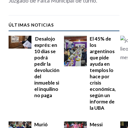
Juzgado de Falta Municipal de turno.
ÚLTIMAS NOTICIAS
Desalojo
El 45% de
exprés: en
los
10 días se
argentinos
podrá
que pide
pedir la
ayuda en
devolución
templos lo
del
hace por
inmueble si
crisis
el inquilino
económica,
no paga
según un
informe de
la UBA
Murió
Messi