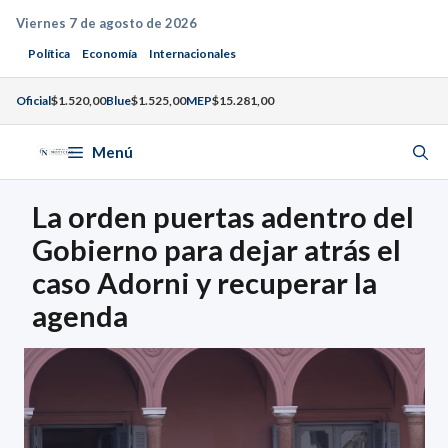
Saltar
Viernes 7 de agosto de 2026
al
Política
Economía
Internacionales
contenido
Oficial
$1.520,00
Blue
$1.525,00
MEP
$15.281,00
Menú
La orden puertas adentro del
Gobierno para dejar atrás el
caso Adorni y recuperar la
agenda