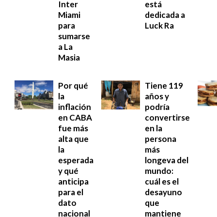
Inter
está
Miami
dedicada a
para
Luck Ra
sumarse
a La
Masia
Por qué
Tiene 119
la
años y
inflación
podría
en CABA
convertirse
fue más
en la
alta que
persona
la
más
esperada
longeva del
y qué
mundo:
anticipa
cuál es el
para el
desayuno
dato
que
nacional
mantiene