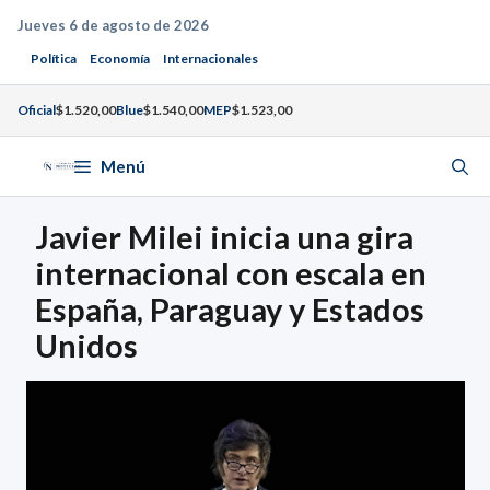
Saltar
Jueves 6 de agosto de 2026
al
Política
Economía
Internacionales
contenido
Oficial
$1.520,00
Blue
$1.540,00
MEP
$1.523,00
Menú
Javier Milei inicia una gira
internacional con escala en
España, Paraguay y Estados
Unidos