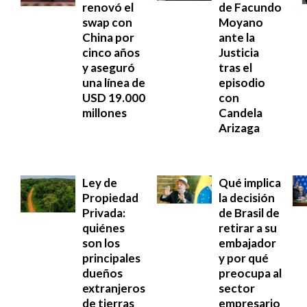
renovó el
de Facundo
swap con
Moyano
China por
ante la
cinco años
Justicia
y aseguró
tras el
una línea de
episodio
USD 19.000
con
millones
Candela
Arizaga
Ley de
Qué implica
Propiedad
la decisión
Privada:
de Brasil de
quiénes
retirar a su
son los
embajador
principales
y por qué
dueños
preocupa al
extranjeros
sector
de tierras
empresario