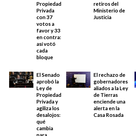
Propiedad
retiros del
Privada
Ministerio de
con 37
Justicia
votos a
favor y 33
en contra:
así votó
cada
bloque
El Senado
El rechazo de
aprobó la
gobernadores
Ley de
aliados a la Ley
Propiedad
de Tierras
Privada y
enciende una
agiliza los
alerta en la
desalojos:
Casa Rosada
qué
cambia
para