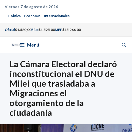
Saltar
Viernes 7 de agosto de 2026
al
Política
Economía
Internacionales
contenido
Oficial
$1.520,00
Blue
$1.525,00
MEP
$15.266,00
Menú
La Cámara Electoral declaró
inconstitucional el DNU de
Milei que trasladaba a
Migraciones el
otorgamiento de la
ciudadanía