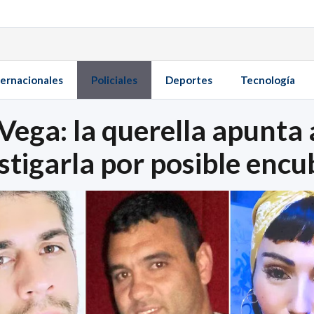
ternacionales
Policiales
Deportes
Tecnología
Vega: la querella apunta 
stigarla por posible enc