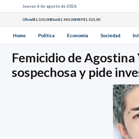
Saltar
Jueves 6 de agosto de 2026
al
Oficial
$1.520,00
Blue
$1.540,00
MEP
$1.523,00
contenido
Home
Política
Economía
Sociedad
In
Femicidio de Agostina 
sospechosa y pide inve