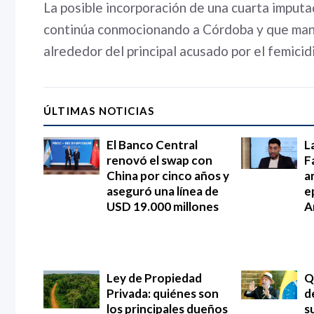
La posible incorporación de una cuarta imputa
continúa conmocionando a Córdoba y que mant
alrededor del principal acusado por el femici
ÚLTIMAS NOTICIAS
El Banco Central
L
renovó el swap con
F
China por cinco años y
an
aseguró una línea de
e
USD 19.000 millones
A
Ley de Propiedad
Q
Privada: quiénes son
d
los principales dueños
s