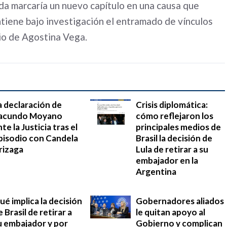
da marcaría un nuevo capítulo en una causa que
iene bajo investigación el entramado de vínculos
dio de Agostina Vega.
a declaración de
Crisis diplomática:
acundo Moyano
cómo reflejaron los
te la Justicia tras el
principales medios de
pisodio con Candela
Brasil la decisión de
rizaga
Lula de retirar a su
embajador en la
Argentina
ué implica la decisión
Gobernadores aliados
e Brasil de retirar a
le quitan apoyo al
u embajador y por
Gobierno y complican