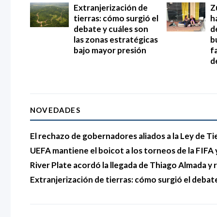
Extranjerización de
Z
tierras: cómo surgió el
h
debate y cuáles son
d
las zonas estratégicas
b
bajo mayor presión
f
d
NOVEDADES
El rechazo de gobernadores aliados a la Ley de Ti
UEFA mantiene el boicot a los torneos de la FIFA y
River Plate acordó la llegada de Thiago Almada 
Extranjerización de tierras: cómo surgió el debat