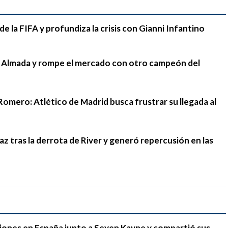
e la FIFA y profundiza la crisis con Gianni Infantino
go Almada y rompe el mercado con otro campeón del
Romero: Atlético de Madrid busca frustrar su llegada al
 tras la derrota de River y generó repercusión en las
iones en España junto a Seven Kayne y compartió sus