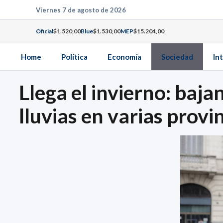
Saltar
Viernes 7 de agosto de 2026
al
Oficial
$1.520,00
Blue
$1.530,00
MEP
$15.204,00
contenido
Home
Política
Economía
Sociedad
In
Llega el invierno: baja
lluvias en varias provi