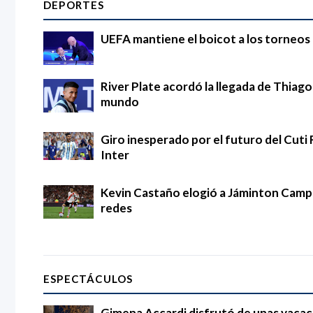
DEPORTES
UEFA mantiene el boicot a los torneos d
River Plate acordó la llegada de Thia
mundo
Giro inesperado por el futuro del Cuti 
Inter
Kevin Castaño elogió a Jáminton Campaz
redes
ESPECTÁCULOS
Gimena Accardi disfrutó de unas vacac