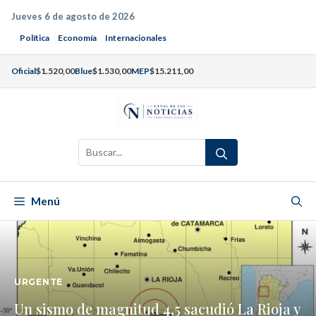
Saltar
Jueves 6 de agosto de 2026
al
Política
Economía
Internacionales
contenido
Oficial
$1.520,00
Blue
$1.530,00
MEP
$15.211,00
Buscar:
Menú
URGENTE
Un sismo de magnitud 4,5 sacudió La Rioja y