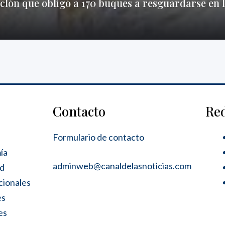
ciclón que obligó a 170 buques a resguardarse en 
Contacto
Re
Formulario de contacto
ía
adminweb@canaldelasnoticias.com
ad
cionales
es
es