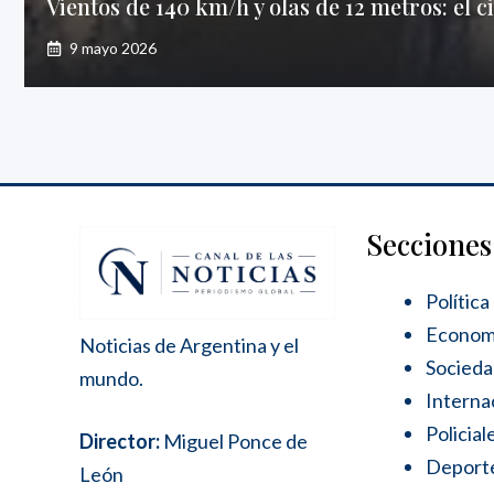
Vientos de 140 km/h y olas de 12 metros: el 
9 mayo 2026
Secciones
Política
Econom
Noticias de Argentina y el
Socied
mundo.
Interna
Policial
Director:
Miguel Ponce de
Deport
León