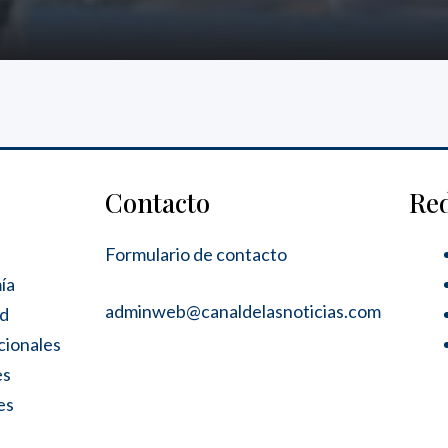
Contacto
Re
Formulario de contacto
ía
adminweb@canaldelasnoticias.com
ad
cionales
es
es