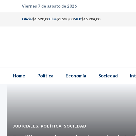
Saltar
Viernes 7 de agosto de 2026
al
Oficial
$1.520,00
Blue
$1.530,00
MEP
$15.204,00
contenido
Home
Política
Economía
Sociedad
In
JUDICIALES
,
POLÍTICA
,
SOCIEDAD