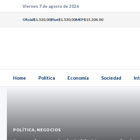
Saltar
Viernes 7 de agosto de 2026
al
Oficial
$1.520,00
Blue
$1.530,00
MEP
$15.204,00
contenido
Home
Política
Economía
Sociedad
In
POLÍTICA
,
NEGOCIOS