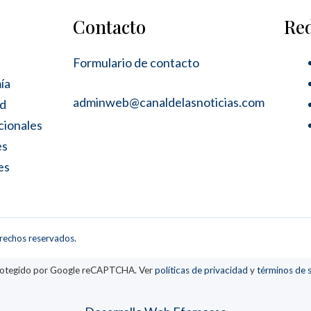
Contacto
Re
Formulario de contacto
ía
adminweb@canaldelasnoticias.com
ad
cionales
es
es
erechos reservados.
protegido por Google reCAPTCHA. Ver
políticas de privacidad
y
términos de s