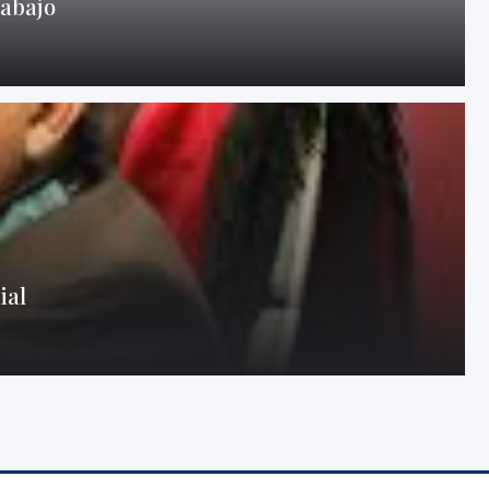
rabajo
ial