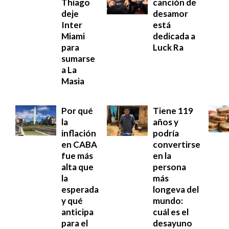
Thiago
canción de
deje
desamor
Inter
está
Miami
dedicada a
para
Luck Ra
sumarse
a La
Masia
Por qué
Tiene 119
la
años y
inflación
podría
en CABA
convertirse
fue más
en la
alta que
persona
la
más
esperada
longeva del
y qué
mundo:
anticipa
cuál es el
para el
desayuno