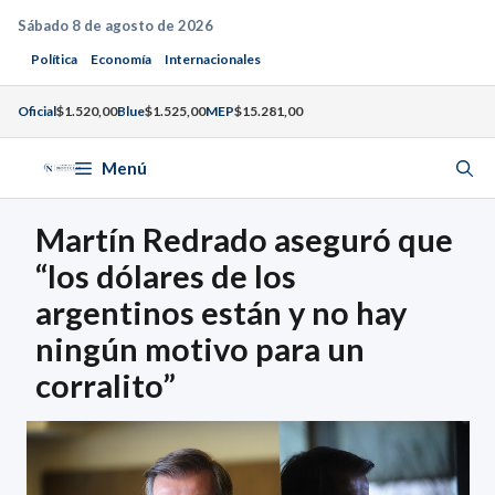
Saltar
Sábado 8 de agosto de 2026
al
Política
Economía
Internacionales
contenido
Oficial
$1.520,00
Blue
$1.525,00
MEP
$15.281,00
Menú
Martín Redrado aseguró que
“los dólares de los
argentinos están y no hay
ningún motivo para un
corralito”