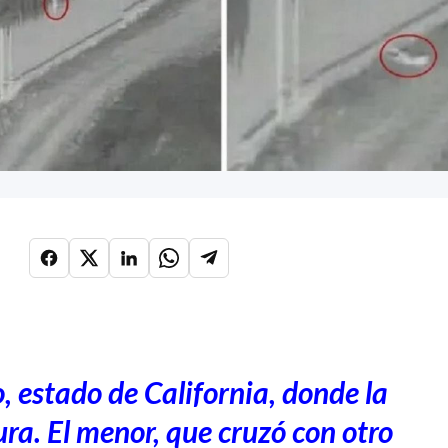
, estado de California, donde la
ura. El menor, que cruzó con otro