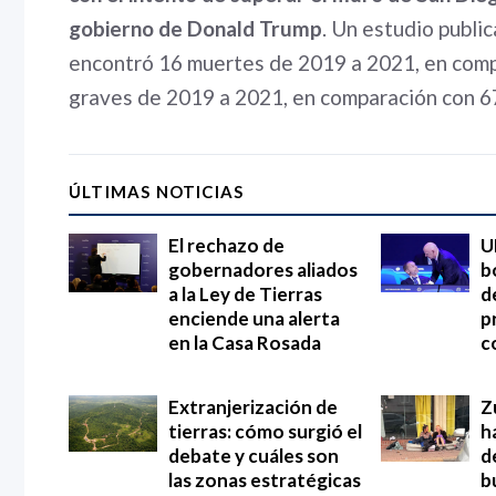
gobierno de Donald Trump
. Un estudio publi
encontró 16 muertes de 2019 a 2021, en comp
graves de 2019 a 2021, en comparación con 6
ÚLTIMAS NOTICIAS
El rechazo de
U
gobernadores aliados
b
a la Ley de Tierras
d
enciende una alerta
p
en la Casa Rosada
c
Extranjerización de
Z
tierras: cómo surgió el
h
debate y cuáles son
d
las zonas estratégicas
b