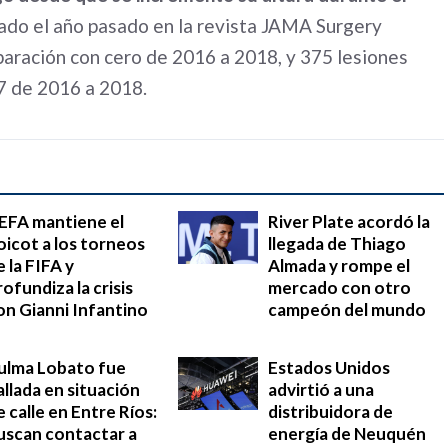
cado el año pasado en la revista JAMA Surgery
aración con cero de 2016 a 2018, y 375 lesiones
7 de 2016 a 2018.
EFA mantiene el
River Plate acordó la
oicot a los torneos
llegada de Thiago
e la FIFA y
Almada y rompe el
rofundiza la crisis
mercado con otro
on Gianni Infantino
campeón del mundo
ulma Lobato fue
Estados Unidos
allada en situación
advirtió a una
e calle en Entre Ríos:
distribuidora de
uscan contactar a
energía de Neuquén