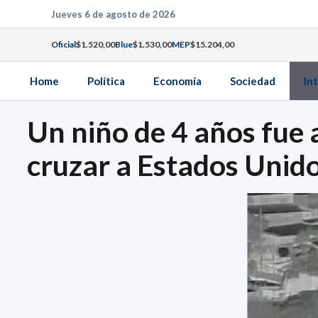
Saltar
Jueves 6 de agosto de 2026
al
Oficial
$1.520,00
Blue
$1.530,00
MEP
$15.204,00
contenido
Home
Política
Economía
Sociedad
In
Un niño de 4 años fue 
cruzar a Estados Unid