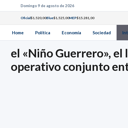
Saltar
Domingo 9 de agosto de 2026
al
Oficial
$1.520,00
Blue
$1.525,00
MEP
$15.281,00
contenido
Home
Política
Economía
Sociedad
In
el «Niño Guerrero», el 
operativo conjunto en