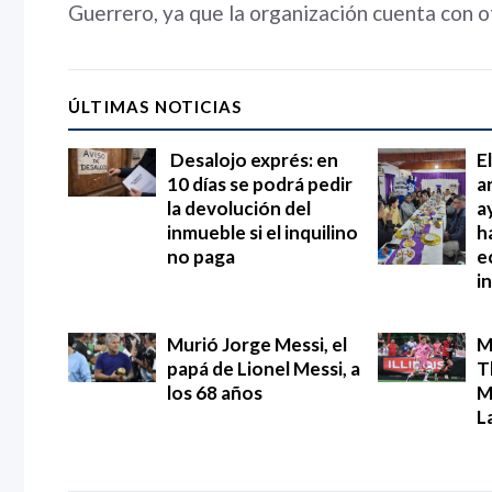
Guerrero, ya que la organización cuenta con o
ÚLTIMAS NOTICIAS
Desalojo exprés: en
E
10 días se podrá pedir
a
la devolución del
a
inmueble si el inquilino
h
no paga
e
i
Murió Jorge Messi, el
M
papá de Lionel Messi, a
T
los 68 años
M
L