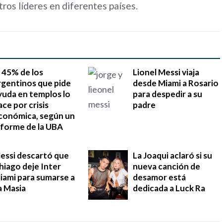
tros líderes en diferentes países.
l 45% de los
Lionel Messi viaja
rgentinos que pide
desde Miami a Rosario
yuda en templos lo
para despedir a su
ace por crisis
padre
conómica, según un
nforme de la UBA
essi descartó que
La Joaqui aclaró si su
hiago deje Inter
nueva canción de
iami para sumarse a
desamor está
a Masia
dedicada a Luck Ra