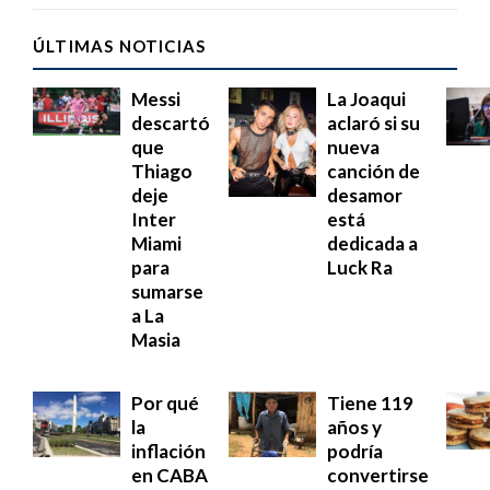
ÚLTIMAS NOTICIAS
Messi
La Joaqui
descartó
aclaró si su
que
nueva
Thiago
canción de
deje
desamor
Inter
está
Miami
dedicada a
para
Luck Ra
sumarse
a La
Masia
Por qué
Tiene 119
la
años y
inflación
podría
en CABA
convertirse