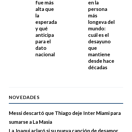
fue más
en la
alta que
persona
la
más
esperada
longeva del
y qué
mundo:
anticipa
cuál es el
para el
desayuno
dato
que
nacional
mantiene
desde hace
décadas
NOVEDADES
Messi descartó que Thiago deje Inter Miami para
sumarse a La Masia
La Joaqui aclaró si su nueva canción de desamor