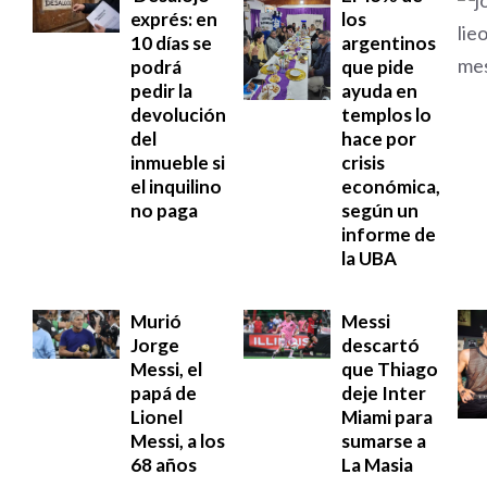
exprés: en
los
10 días se
argentinos
podrá
que pide
pedir la
ayuda en
devolución
templos lo
del
hace por
inmueble si
crisis
el inquilino
económica,
no paga
según un
informe de
la UBA
Murió
Messi
Jorge
descartó
Messi, el
que Thiago
papá de
deje Inter
Lionel
Miami para
Messi, a los
sumarse a
68 años
La Masia