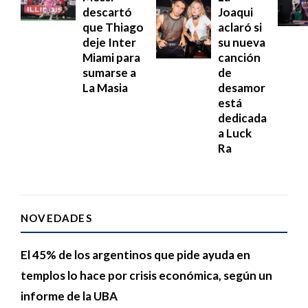
descartó
Joaqui
que Thiago
aclaró si
deje Inter
su nueva
Miami para
canción
sumarse a
de
La Masia
desamor
está
dedicada
a Luck
Ra
NOVEDADES
El 45% de los argentinos que pide ayuda en
templos lo hace por crisis económica, según un
informe de la UBA