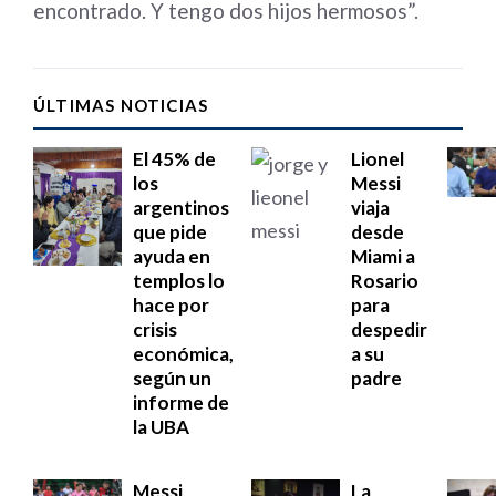
encontrado. Y tengo dos hijos hermosos”.
ÚLTIMAS NOTICIAS
El 45% de
Lionel
los
Messi
argentinos
viaja
que pide
desde
ayuda en
Miami a
templos lo
Rosario
hace por
para
crisis
despedir
económica,
a su
según un
padre
informe de
la UBA
Messi
La