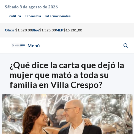
Saltar
Sábado 8 de agosto de 2026
al
Política
Economía
Internacionales
contenido
Oficial
$1.520,00
Blue
$1.525,00
MEP
$15.281,00
Menú
¿Qué dice la carta que dejó la
mujer que mató a toda su
familia en Villa Crespo?