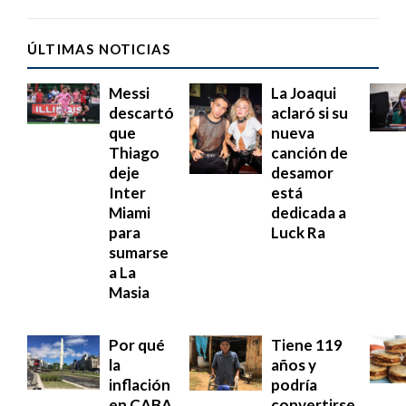
ÚLTIMAS NOTICIAS
Messi
La Joaqui
descartó
aclaró si su
que
nueva
Thiago
canción de
deje
desamor
Inter
está
Miami
dedicada a
para
Luck Ra
sumarse
a La
Masia
Por qué
Tiene 119
la
años y
inflación
podría
en CABA
convertirse