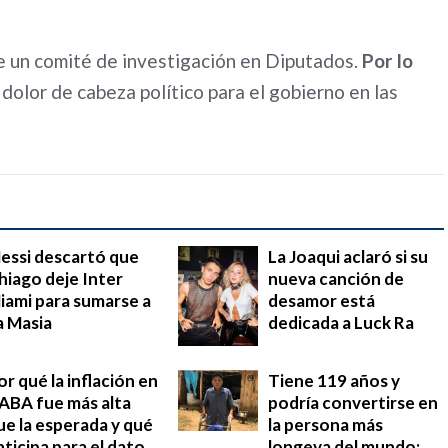
de un comité de investigación en Diputados.
Por lo
 dolor de cabeza político para el gobierno en las
essi descartó que
La Joaqui aclaró si su
hiago deje Inter
nueva canción de
iami para sumarse a
desamor está
a Masia
dedicada a Luck Ra
or qué la inflación en
Tiene 119 años y
ABA fue más alta
podría convertirse en
ue la esperada y qué
la persona más
nticipa para el dato
longeva del mundo: