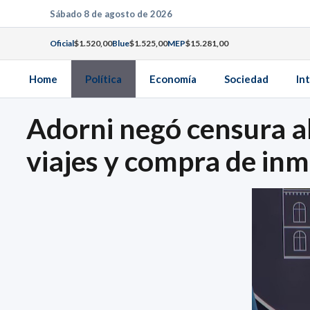
Saltar
Sábado 8 de agosto de 2026
al
Oficial
$1.520,00
Blue
$1.525,00
MEP
$15.281,00
contenido
Home
Política
Economía
Sociedad
In
Adorni negó censura a
viajes y compra de in