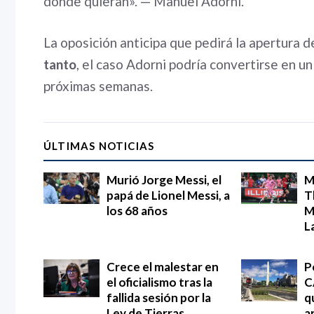
dónde quieran». — Manuel Adorni.
La oposición anticipa que pedirá la apertura 
tanto
, el caso Adorni podría convertirse en un
próximas semanas.
ÚLTIMAS NOTICIAS
Murió Jorge Messi, el
M
papá de Lionel Messi, a
T
los 68 años
M
L
Crece el malestar en
P
el oficialismo tras la
C
fallida sesión por la
q
Ley de Tierras
a