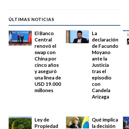
ÚLTIMAS NOTICIAS
El Banco
La
Central
declaración
renovó el
de Facundo
swap con
Moyano
China por
ante la
cinco años
Justicia
y aseguró
tras el
una línea de
episodio
USD 19.000
con
millones
Candela
Arizaga
Ley de
Qué implica
Propiedad
la decisión