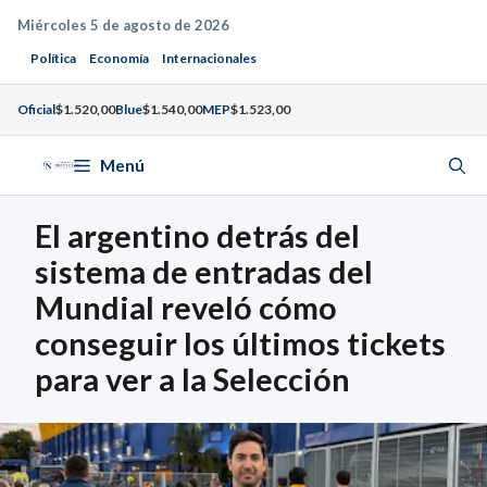
Saltar
Miércoles 5 de agosto de 2026
al
Política
Economía
Internacionales
contenido
Oficial
$1.520,00
Blue
$1.540,00
MEP
$1.523,00
Menú
El argentino detrás del
sistema de entradas del
Mundial reveló cómo
conseguir los últimos tickets
para ver a la Selección