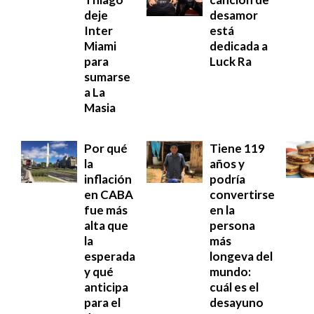
deje
desamor
Inter
está
Miami
dedicada a
para
Luck Ra
sumarse
a La
Masia
Por qué
Tiene 119
la
años y
inflación
podría
en CABA
convertirse
fue más
en la
alta que
persona
la
más
esperada
longeva del
y qué
mundo:
anticipa
cuál es el
para el
desayuno