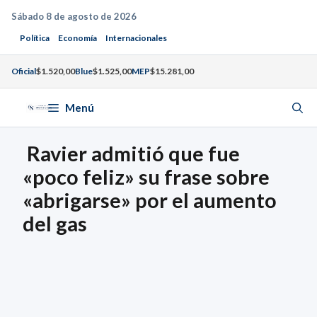
Saltar
Sábado 8 de agosto de 2026
al
Política
Economía
Internacionales
contenido
Oficial
$1.520,00
Blue
$1.525,00
MEP
$15.281,00
Menú
Ravier admitió que fue
«poco feliz» su frase sobre
«abrigarse» por el aumento
del gas