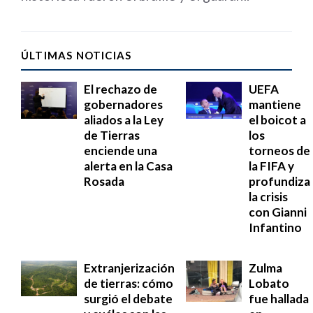
ÚLTIMAS NOTICIAS
El rechazo de
UEFA
gobernadores
mantiene
aliados a la Ley
el boicot a
de Tierras
los
enciende una
torneos de
alerta en la Casa
la FIFA y
Rosada
profundiza
la crisis
con Gianni
Infantino
Extranjerización
Zulma
de tierras: cómo
Lobato
surgió el debate
fue hallada