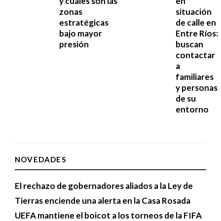
y cuáles son las
en
zonas
situación
estratégicas
de calle en
bajo mayor
Entre Ríos:
presión
buscan
contactar
a
familiares
y personas
de su
entorno
NOVEDADES
El rechazo de gobernadores aliados a la Ley de
Tierras enciende una alerta en la Casa Rosada
UEFA mantiene el boicot a los torneos de la FIFA