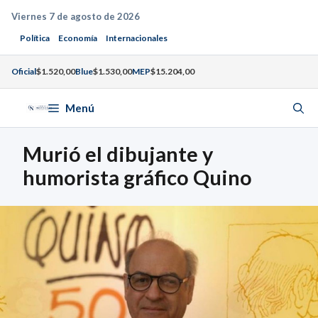
Saltar
Viernes 7 de agosto de 2026
al
Política
Economía
Internacionales
contenido
Oficial
$1.520,00
Blue
$1.530,00
MEP
$15.204,00
Menú
Murió el dibujante y
humorista gráfico Quino