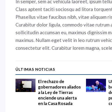
In semper, sem ac vehicula laoreet, ipsum tellu
Class aptent taciti sociosqu ad litora torquen
Phasellus vitae faucibus nibh, vitae aliquam ri
Curabitur dolor ligula, commodo vitae rutrum 
sollicitudin accumsan eu, maximus dignissim 
maximus. Nullam eget velit in leo rutrum vehic
consectetur elit. Curabitur lorem magna, scel
ÚLTIMAS NOTICIAS
El rechazo de
U
gobernadores aliados
b
a la Ley de Tierras
d
enciende una alerta
p
en la Casa Rosada
c