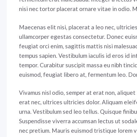
nisi nec tortor placerat ornare vitae in odio. M
Maecenas elit nisi, placerat a leo nec, ultrici
ullamcorper egestas consectetur. Donec euism
feugiat orci enim, sagittis mattis nisi malesu
tempus sapien. Vestibulum iaculis id eros id i
tempor. Curabitur suscipit massa eu nibh tinci
euismod, feugiat libero at, fermentum leo. Do
Vivamus nisl odio, semper at erat non, aliquet s
erat nec, ultrices ultricies dolor. Aliquam elei
urna. Vestibulum sed leo tellus. Quisque finibu
Suspendisse viverra accumsan lectus ut sodale
nec pretium. Mauris euismod tristique lorem ve