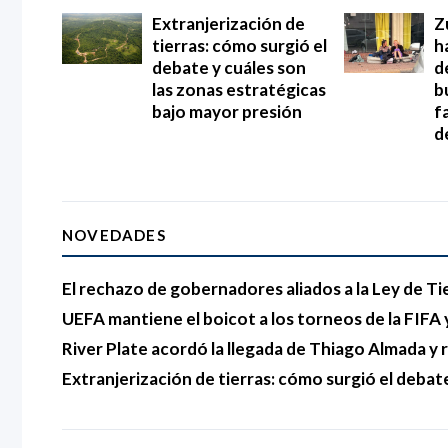
Extranjerización de
Z
tierras: cómo surgió el
h
debate y cuáles son
d
las zonas estratégicas
b
bajo mayor presión
f
d
NOVEDADES
El rechazo de gobernadores aliados a la Ley de Ti
UEFA mantiene el boicot a los torneos de la FIFA y
River Plate acordó la llegada de Thiago Almada 
Extranjerización de tierras: cómo surgió el debat