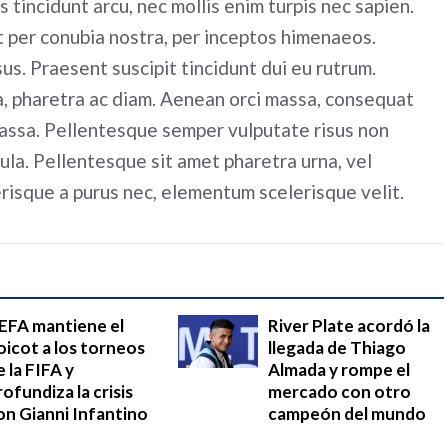
s tincidunt arcu, nec mollis enim turpis nec sapien.
t per conubia nostra, per inceptos himenaeos.
sus. Praesent suscipit tincidunt dui eu rutrum.
a, pharetra ac diam. Aenean orci massa, consequat
massa. Pellentesque semper vulputate risus non
ula. Pellentesque sit amet pharetra urna, vel
erisque a purus nec, elementum scelerisque velit.
EFA mantiene el
River Plate acordó la
oicot a los torneos
llegada de Thiago
e la FIFA y
Almada y rompe el
rofundiza la crisis
mercado con otro
on Gianni Infantino
campeón del mundo