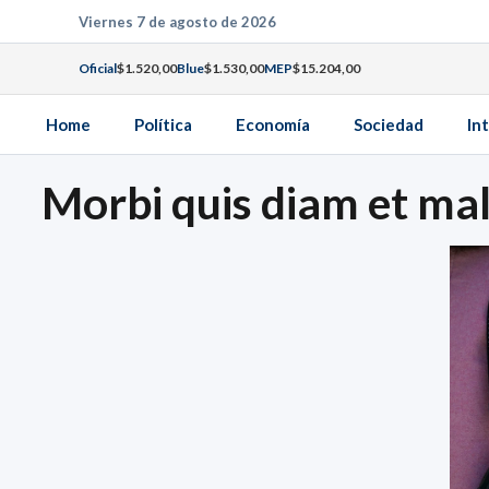
Saltar
Viernes 7 de agosto de 2026
al
Oficial
$1.520,00
Blue
$1.530,00
MEP
$15.204,00
contenido
Home
Política
Economía
Sociedad
In
Morbi quis diam et ma