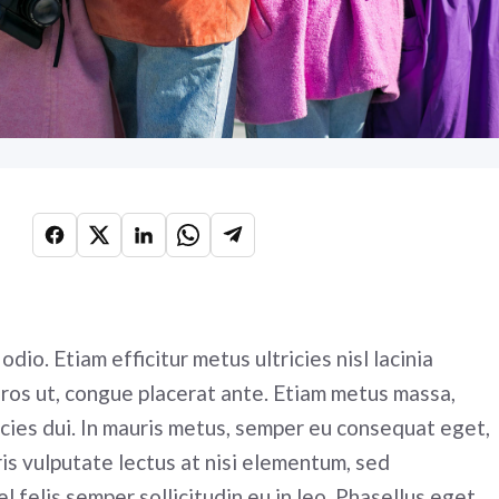
 odio. Etiam efficitur metus ultricies nisl lacinia
eros ut, congue placerat ante. Etiam metus massa,
icies dui. In mauris metus, semper eu consequat eget,
is vulputate lectus at nisi elementum, sed
 felis semper sollicitudin eu in leo. Phasellus eget