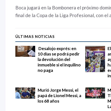
Boca jugará en la Bombonera el próximo domin
final de la Copa de la Liga Profesional, con el
ÚLTIMAS NOTICIAS
Desalojo exprés: en
E
10 días se podrá pedir
a
la devolución del
a
inmueble si el inquilino
h
no paga
e
i
Murió Jorge Messi, el
M
papá de Lionel Messi, a
T
los 68 años
M
L