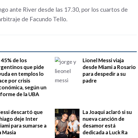
go ante River desde las 17.30, por los cuartos de
 arbitraje de Facundo Tello.
l 45% de los
Lionel Messi viaja
rgentinos que pide
desde Miami a Rosario
yuda en templos lo
para despedir a su
ace por crisis
padre
conómica, según un
nforme de la UBA
essi descartó que
La Joaqui aclaró si su
hiago deje Inter
nueva canción de
iami para sumarse a
desamor está
a Masia
dedicada a Luck Ra