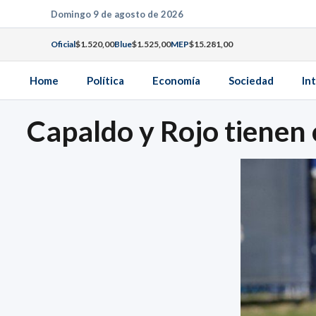
Saltar
Domingo 9 de agosto de 2026
al
Oficial
$1.520,00
Blue
$1.525,00
MEP
$15.281,00
contenido
Home
Política
Economía
Sociedad
In
Capaldo y Rojo tienen 