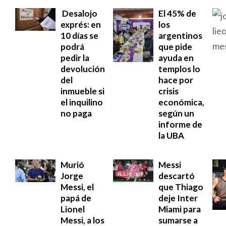
Desalojo
El 45% de
exprés: en
los
10 días se
argentinos
podrá
que pide
pedir la
ayuda en
devolución
templos lo
del
hace por
inmueble si
crisis
el inquilino
económica,
no paga
según un
informe de
la UBA
Murió
Messi
Jorge
descartó
Messi, el
que Thiago
papá de
deje Inter
Lionel
Miami para
Messi, a los
sumarse a