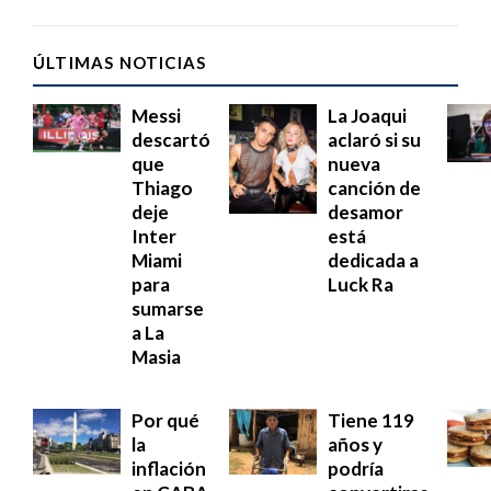
ÚLTIMAS NOTICIAS
Messi
La Joaqui
descartó
aclaró si su
que
nueva
Thiago
canción de
deje
desamor
Inter
está
Miami
dedicada a
para
Luck Ra
sumarse
a La
Masia
Por qué
Tiene 119
la
años y
inflación
podría