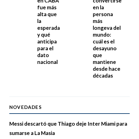
en CABA
convertirse
fue más
en la
alta que
persona
la
más
esperada
longeva del
y qué
mundo:
anticipa
cuál es el
para el
desayuno
dato
que
nacional
mantiene
desde hace
décadas
NOVEDADES
Messi descartó que Thiago deje Inter Miami para
sumarse a La Masia