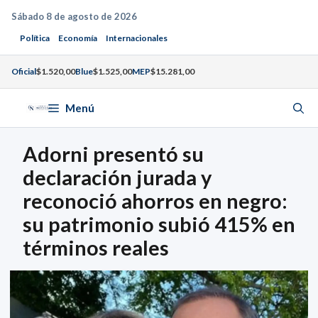
Saltar
Sábado 8 de agosto de 2026
al
Política
Economía
Internacionales
contenido
Oficial
$1.520,00
Blue
$1.525,00
MEP
$15.281,00
Menú
Adorni presentó su
declaración jurada y
reconoció ahorros en negro:
su patrimonio subió 415% en
términos reales