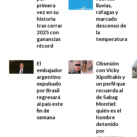
primera
lluvias,
vez en su
ráfagas y
historia
marcado
tras cerrar
descenso de
2025 con
la
ganancias
temperatura
récord
El
Obsesión
embajador
con Vicky
argentino
Xipolitakis y
expulsado
un perfil que
por Brasil
recuerda al
regresará
de Sabag
al país este
Montiel:
fin de
quién es el
semana
hombre
detenido
por