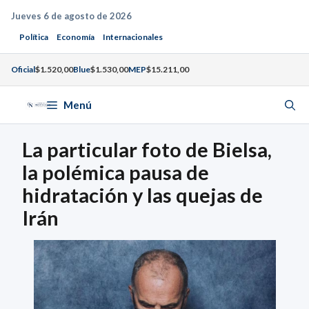
Saltar
Jueves 6 de agosto de 2026
al
Política
Economía
Internacionales
contenido
Oficial
$1.520,00
Blue
$1.530,00
MEP
$15.211,00
Menú
La particular foto de Bielsa,
la polémica pausa de
hidratación y las quejas de
Irán