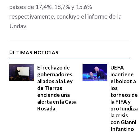
países de 17,4%, 18,7% y 15,6%
respectivamente, concluye el informe de la
Undav.
ÚLTIMAS NOTICIAS
El rechazo de
UEFA
gobernadores
mantiene
aliados a la Ley
el boicot a
de Tierras
los
enciende una
torneos de
alerta en la Casa
la FIFA y
Rosada
profundiza
la crisis
con Gianni
Infantino