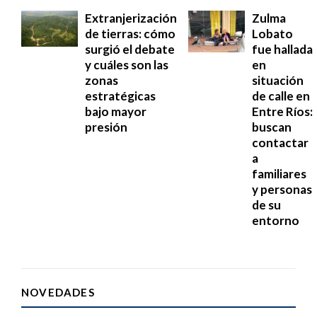
Extranjerización
Zulma
de tierras: cómo
Lobato
surgió el debate
fue hallada
y cuáles son las
en
zonas
situación
estratégicas
de calle en
bajo mayor
Entre Ríos:
presión
buscan
contactar
a
familiares
y personas
de su
entorno
NOVEDADES