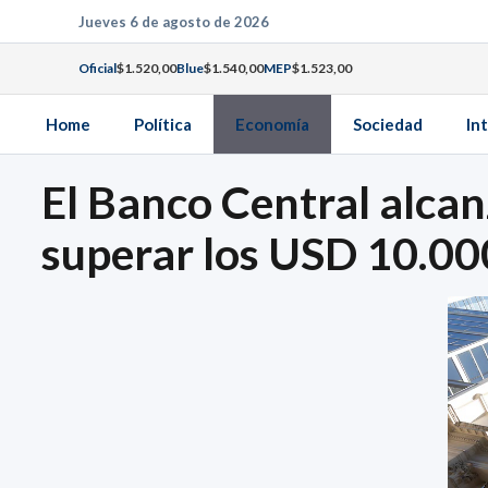
Saltar
Jueves 6 de agosto de 2026
al
Oficial
$1.520,00
Blue
$1.540,00
MEP
$1.523,00
contenido
Home
Política
Economía
Sociedad
In
El Banco Central alcan
superar los USD 10.00