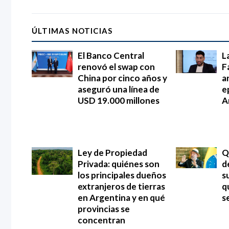
ÚLTIMAS NOTICIAS
El Banco Central
L
renovó el swap con
F
China por cinco años y
an
aseguró una línea de
e
USD 19.000 millones
A
Ley de Propiedad
Q
Privada: quiénes son
d
los principales dueños
s
extranjeros de tierras
q
en Argentina y en qué
s
provincias se
concentran