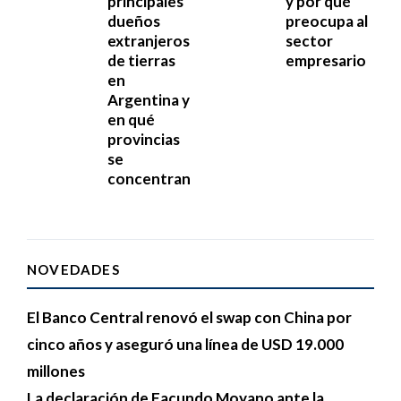
principales
y por qué
dueños
preocupa al
extranjeros
sector
de tierras
empresario
en
Argentina y
en qué
provincias
se
concentran
NOVEDADES
El Banco Central renovó el swap con China por
cinco años y aseguró una línea de USD 19.000
millones
La declaración de Facundo Moyano ante la