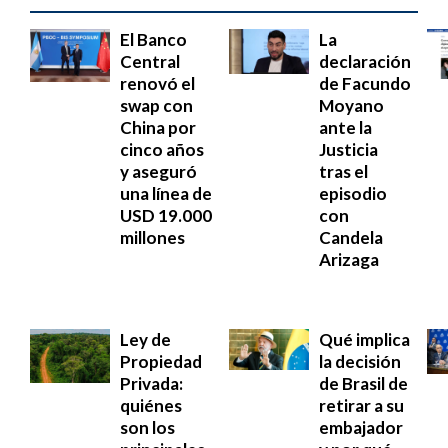
El Banco
La
Central
declaración
renovó el
de Facundo
swap con
Moyano
China por
ante la
cinco años
Justicia
y aseguró
tras el
una línea de
episodio
USD 19.000
con
millones
Candela
Arizaga
Ley de
Qué implica
Propiedad
la decisión
Privada:
de Brasil de
quiénes
retirar a su
son los
embajador