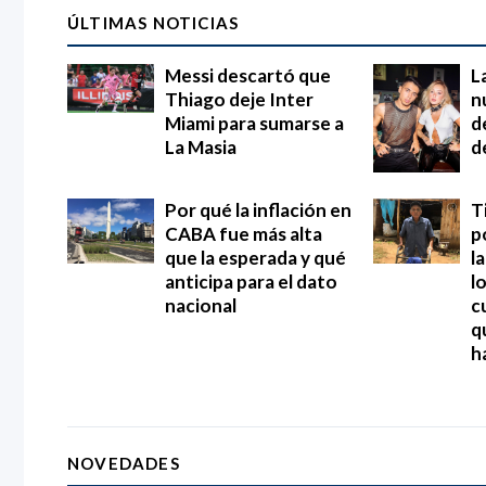
ÚLTIMAS NOTICIAS
Messi descartó que
L
Thiago deje Inter
n
Miami para sumarse a
d
La Masia
d
Por qué la inflación en
T
CABA fue más alta
p
que la esperada y qué
l
anticipa para el dato
l
nacional
c
q
h
NOVEDADES