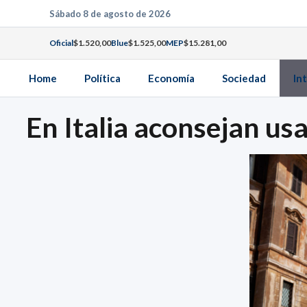
Saltar
Sábado 8 de agosto de 2026
al
Oficial
$1.520,00
Blue
$1.525,00
MEP
$15.281,00
contenido
Home
Política
Economía
Sociedad
In
En Italia aconsejan usa