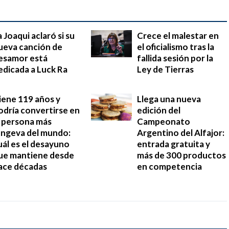
a Joaqui aclaró si su
Crece el malestar en
ueva canción de
el oficialismo tras la
esamor está
fallida sesión por la
edicada a Luck Ra
Ley de Tierras
iene 119 años y
Llega una nueva
odría convertirse en
edición del
a persona más
Campeonato
ongeva del mundo:
Argentino del Alfajor:
uál es el desayuno
entrada gratuita y
ue mantiene desde
más de 300 productos
ace décadas
en competencia