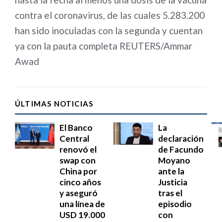
contra el coronavirus, de las cuales 5.283.200
han sido inoculadas con la segunda y cuentan
ya con la pauta completa REUTERS/Ammar
Awad
ÚLTIMAS NOTICIAS
El Banco
La
Central
declaración
renovó el
de Facundo
swap con
Moyano
China por
ante la
cinco años
Justicia
y aseguró
tras el
una línea de
episodio
USD 19.000
con