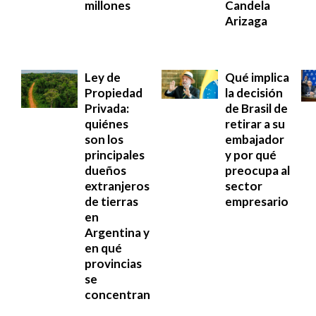
millones
Candela
Arizaga
Ley de
Qué implica
Propiedad
la decisión
Privada:
de Brasil de
quiénes
retirar a su
son los
embajador
principales
y por qué
dueños
preocupa al
extranjeros
sector
de tierras
empresario
en
Argentina y
en qué
provincias
se
concentran