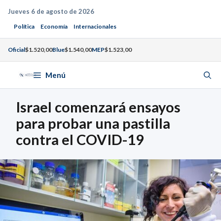
Saltar
Jueves 6 de agosto de 2026
al
Política
Economía
Internacionales
contenido
Oficial
$1.520,00
Blue
$1.540,00
MEP
$1.523,00
Menú
Israel comenzará ensayos
para probar una pastilla
contra el COVID-19