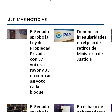
ÚLTIMAS NOTICIAS
El Senado
Denuncian
aprobó la
irregularidades
Ley de
en el plan de
Propiedad
retiros del
Privada
Ministerio de
con 37
Justicia
votos a
favor y 33
en contra:
así votó
cada
bloque
El Senado
El rechazo de