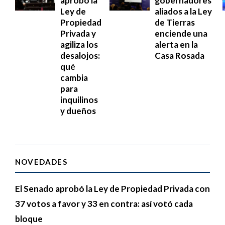
aprobó la
gobernadores
Ley de
aliados a la Ley
Propiedad
de Tierras
Privada y
enciende una
agiliza los
alerta en la
desalojos:
Casa Rosada
qué
cambia
para
inquilinos
y dueños
NOVEDADES
El Senado aprobó la Ley de Propiedad Privada con
37 votos a favor y 33 en contra: así votó cada
bloque