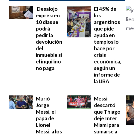
Desalojo
El 45% de
exprés: en
los
10 días se
argentinos
podrá
que pide
pedir la
ayuda en
devolución
templos lo
del
hace por
inmueble si
crisis
el inquilino
económica,
no paga
según un
informe de
la UBA
Murió
Messi
Jorge
descartó
Messi, el
que Thiago
papá de
deje Inter
Lionel
Miami para
Messi, a los
sumarse a