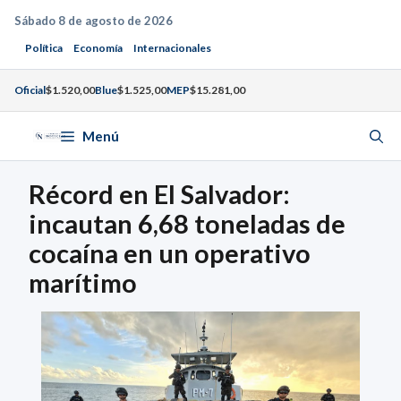
Saltar
Sábado 8 de agosto de 2026
al
Política
Economía
Internacionales
contenido
Oficial
$1.520,00
Blue
$1.525,00
MEP
$15.281,00
Menú
Récord en El Salvador:
incautan 6,68 toneladas de
cocaína en un operativo
marítimo