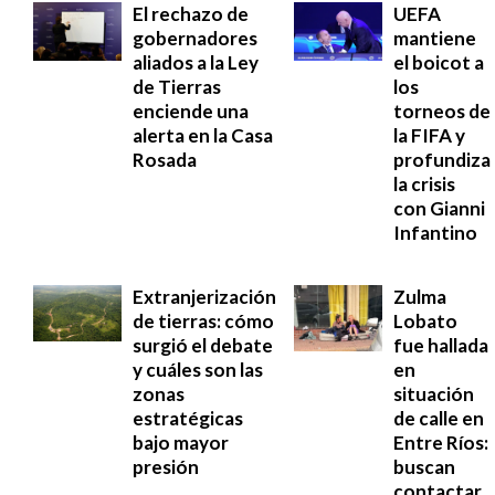
El rechazo de
UEFA
gobernadores
mantiene
aliados a la Ley
el boicot a
de Tierras
los
enciende una
torneos de
alerta en la Casa
la FIFA y
Rosada
profundiza
la crisis
con Gianni
Infantino
Extranjerización
Zulma
de tierras: cómo
Lobato
surgió el debate
fue hallada
y cuáles son las
en
zonas
situación
estratégicas
de calle en
bajo mayor
Entre Ríos:
presión
buscan
contactar