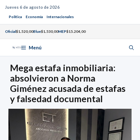
Saltar
Jueves 6 de agosto de 2026
al
Política
Economía
Internacionales
contenido
Oficial
$1.520,00
Blue
$1.530,00
MEP
$15.204,00
Menú
Mega estafa inmobiliaria:
absolvieron a Norma
Giménez acusada de estafas
y falsedad documental