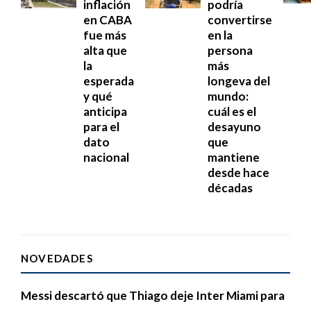
inflación
podría
en CABA
convertirse
fue más
en la
alta que
persona
la
más
esperada
longeva del
y qué
mundo:
anticipa
cuál es el
para el
desayuno
dato
que
nacional
mantiene
desde hace
décadas
NOVEDADES
Messi descartó que Thiago deje Inter Miami para