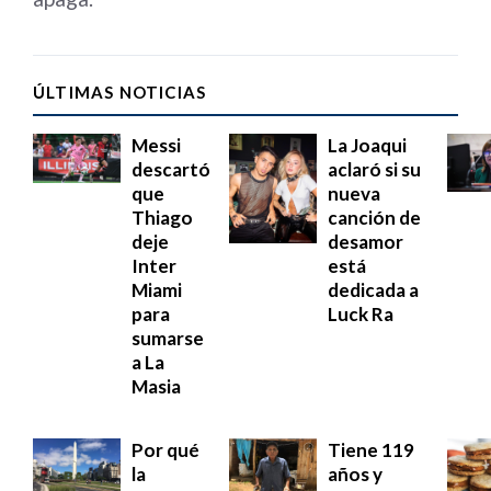
ÚLTIMAS NOTICIAS
Messi
La Joaqui
descartó
aclaró si su
que
nueva
Thiago
canción de
deje
desamor
Inter
está
Miami
dedicada a
para
Luck Ra
sumarse
a La
Masia
Por qué
Tiene 119
la
años y