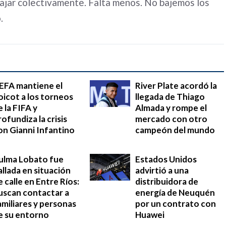
abajar colectivamente. Falta menos. No bajemos los
.
EFA mantiene el
River Plate acordó la
oicot a los torneos
llegada de Thiago
e la FIFA y
Almada y rompe el
rofundiza la crisis
mercado con otro
on Gianni Infantino
campeón del mundo
ulma Lobato fue
Estados Unidos
allada en situación
advirtió a una
e calle en Entre Ríos:
distribuidora de
uscan contactar a
energía de Neuquén
amiliares y personas
por un contrato con
e su entorno
Huawei