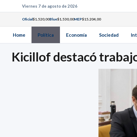
Saltar
Viernes 7 de agosto de 2026
al
Oficial
$1.520,00
Blue
$1.530,00
MEP
$15.204,00
contenido
Home
Política
Economía
Sociedad
In
Kicillof destacó trab