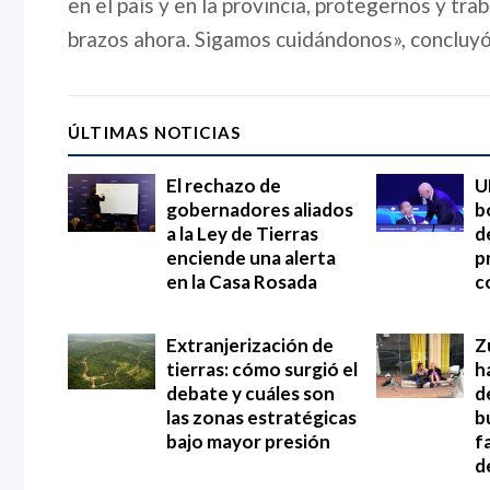
en el país y en la provincia, protegernos y tr
brazos ahora. Sigamos cuidándonos», concluyó
ÚLTIMAS NOTICIAS
El rechazo de
U
gobernadores aliados
b
a la Ley de Tierras
d
enciende una alerta
p
en la Casa Rosada
c
Extranjerización de
Z
tierras: cómo surgió el
h
debate y cuáles son
d
las zonas estratégicas
b
bajo mayor presión
f
d