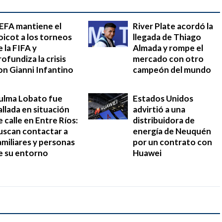
EFA mantiene el
River Plate acordó la
oicot a los torneos
llegada de Thiago
e la FIFA y
Almada y rompe el
rofundiza la crisis
mercado con otro
on Gianni Infantino
campeón del mundo
ulma Lobato fue
Estados Unidos
allada en situación
advirtió a una
e calle en Entre Ríos:
distribuidora de
uscan contactar a
energía de Neuquén
amiliares y personas
por un contrato con
e su entorno
Huawei