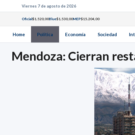
Saltar
Viernes 7 de agosto de 2026
al
Oficial
$1.520,00
Blue
$1.530,00
MEP
$15.204,00
contenido
Home
Política
Economía
Sociedad
In
Mendoza: Cierran resta