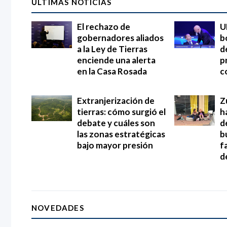
ÚLTIMAS NOTICIAS
El rechazo de
U
gobernadores aliados
b
a la Ley de Tierras
d
enciende una alerta
p
en la Casa Rosada
c
Extranjerización de
Z
tierras: cómo surgió el
h
debate y cuáles son
d
las zonas estratégicas
b
bajo mayor presión
f
d
NOVEDADES