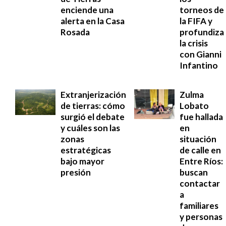
enciende una
torneos de
alerta en la Casa
la FIFA y
Rosada
profundiza
la crisis
con Gianni
Infantino
Extranjerización
Zulma
de tierras: cómo
Lobato
surgió el debate
fue hallada
y cuáles son las
en
zonas
situación
estratégicas
de calle en
bajo mayor
Entre Ríos:
presión
buscan
contactar
a
familiares
y personas