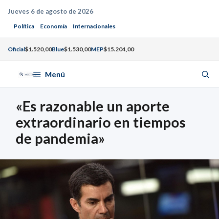
Saltar
Jueves 6 de agosto de 2026
al
Política
Economía
Internacionales
contenido
Oficial
$1.520,00
Blue
$1.530,00
MEP
$15.204,00
Menú
«Es razonable un aporte
extraordinario en tiempos
de pandemia»