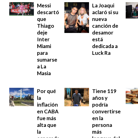
Messi
La Joaqui
descartó
aclaró si su
que
nueva
Thiago
canción de
deje
desamor
Inter
está
Miami
dedicada a
para
Luck Ra
sumarse
a La
Masia
Por qué
Tiene 119
la
años y
inflación
podría
en CABA
convertirse
fue más
en la
alta que
persona
la
más