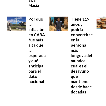
a La
Masia
Por qué
Tiene 119
la
años y
inflación
podría
en CABA
convertirse
fue más
en la
alta que
persona
la
más
esperada
longeva del
y qué
mundo:
anticipa
cuál es el
para el
desayuno
dato
que
nacional
mantiene
desde hace
décadas