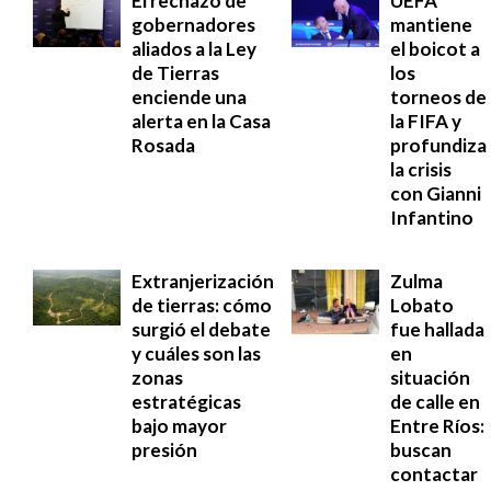
El rechazo de
UEFA
gobernadores
mantiene
aliados a la Ley
el boicot a
de Tierras
los
enciende una
torneos de
alerta en la Casa
la FIFA y
Rosada
profundiza
la crisis
con Gianni
Infantino
Extranjerización
Zulma
de tierras: cómo
Lobato
surgió el debate
fue hallada
y cuáles son las
en
zonas
situación
estratégicas
de calle en
bajo mayor
Entre Ríos:
presión
buscan
contactar