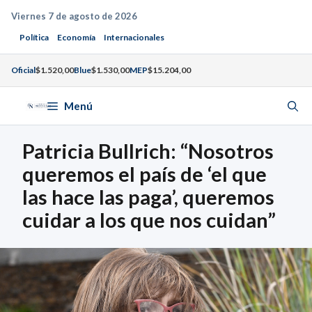
Saltar
Viernes 7 de agosto de 2026
al
Política
Economía
Internacionales
contenido
Oficial
$1.520,00
Blue
$1.530,00
MEP
$15.204,00
Menú
Patricia Bullrich: “Nosotros
queremos el país de ‘el que
las hace las paga’, queremos
cuidar a los que nos cuidan”