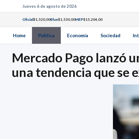
Saltar
Jueves 6 de agosto de 2026
al
Oficial
$1.520,00
Blue
$1.530,00
MEP
$15.204,00
contenido
Home
Política
Economía
Sociedad
In
Mercado Pago lanzó un
una tendencia que se 