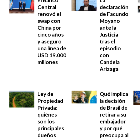
El Banco
La
Central
declaración
renovó el
de Facundo
swap con
Moyano
China por
ante la
cinco años
Justicia
y aseguró
tras el
una línea de
episodio
USD 19.000
con
millones
Candela
Arizaga
Ley de
Qué implica
Propiedad
la decisión
Privada:
de Brasil de
quiénes
retirar a su
son los
embajador
principales
y por qué
dueños
preocupa al