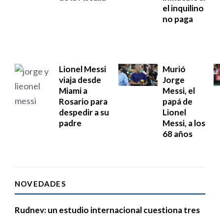
el inquilino
no paga
Lionel Messi
Murió
viaja desde
Jorge
Miami a
Messi, el
Rosario para
papá de
despedir a su
Lionel
padre
Messi, a los
68 años
NOVEDADES
Rudnev: un estudio internacional cuestiona tres