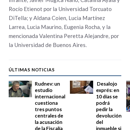
Rocío Etienot por la Universidad Torcuato
DiTella; y Aldana Coien, Lucia Martínez
Larrea, Lucia Maurino, Eugenia Rocha, y la
mencionada Valentina Peretta Alejandre, por
la Universidad de Buenos Aires.
ÚLTIMAS NOTICIAS
Rudnev: un
Desalojo
estudio
exprés: en
internacional
10 días se
cuestiona
podrá
tres puntos
pedir la
centrales de
devolución
la acusación
del
de la Fiscalía
inmueble si