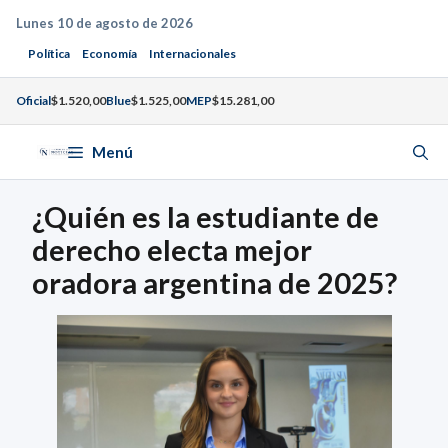
Saltar
Lunes 10 de agosto de 2026
al
Política
Economía
Internacionales
contenido
Oficial
$1.520,00
Blue
$1.525,00
MEP
$15.281,00
Menú
¿Quién es la estudiante de
derecho electa mejor
oradora argentina de 2025?