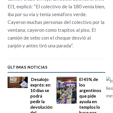
El1, explicó: “El colectivo de la 180 venía bien,
iba por su vía y tenía semáforo verde.
Cayeron muchas personas del colectivo por la
ventana; cayeron como trapitos al piso. El
camión de sebo con el choque desvió al
zanjón y antes tiró una parada”.
ÚLTIMAS NOTICIAS
Desalojo
El 45% de
exprés: en
los
10 días se
argentinos
podrá
que pide
pedir la
ayuda en
devolución
templos lo
del
hace por