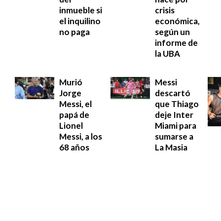
inmueble si
crisis
el inquilino
económica,
no paga
según un
informe de
la UBA
Murió
Messi
Jorge
descartó
Messi, el
que Thiago
papá de
deje Inter
Lionel
Miami para
Messi, a los
sumarse a
68 años
La Masia