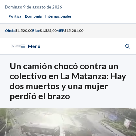
Saltar
Domingo 9 de agosto de 2026
al
Política
Economía
Internacionales
contenido
Oficial
$1.520,00
Blue
$1.525,00
MEP
$15.281,00
Menú
Un camión chocó contra un
colectivo en La Matanza: Hay
dos muertos y una mujer
perdió el brazo