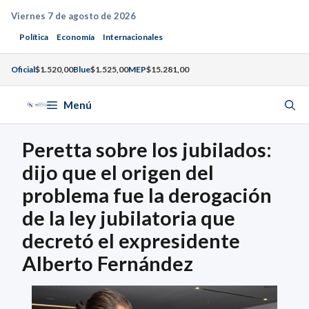
Saltar
Viernes 7 de agosto de 2026
al
Política
Economía
Internacionales
contenido
Oficial
$1.520,00
Blue
$1.525,00
MEP
$15.281,00
Menú
Peretta sobre los jubilados:
dijo que el origen del
problema fue la derogación
de la ley jubilatoria que
decretó el expresidente
Alberto Fernández