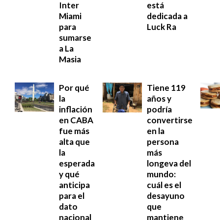
Inter
está
Miami
dedicada a
para
Luck Ra
sumarse
a La
Masia
Por qué
Tiene 119
la
años y
inflación
podría
en CABA
convertirse
fue más
en la
alta que
persona
la
más
esperada
longeva del
y qué
mundo:
anticipa
cuál es el
para el
desayuno
dato
que
nacional
mantiene