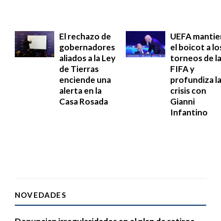
El rechazo de
UEFA mantie
gobernadores
el boicot a lo
aliados a la Ley
torneos de l
de Tierras
FIFA y
enciende una
profundiza l
alerta en la
crisis con
Casa Rosada
Gianni
Infantino
NOVEDADES