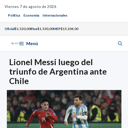
Saltar
Viernes 7 de agosto de 2026
al
Política
Economía
Internacionales
contenido
Oficial
$1.520,00
Blue
$1.530,00
MEP
$15.204,00
Menú
Lionel Messi luego del
triunfo de Argentina ante
Chile